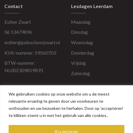
Contact
Lesdagen Leerdam
Esther Zwart
Maandag
06 53479896
Dinsdag
esther@judoschoolzwart.nl
Woensdag
KVK-nummer: 59560703
Donderdag
BTW-nummer:
Vrijdag
NL002309859B91
Zaterdag
Lesdagen Zaltbommel
Algemeen
We gebruiken cookies op onze website om u de meest
relevante ervaring te geven door uw voorkeuren te
Donderdag
Over Judoschool Zwart
onthouden en uw bezoeken te herhalen. Door op 'accepteren'
te klikken stemt u in met het gebruik van alle cookies..
Clubregels
Tarieven
Accepteren