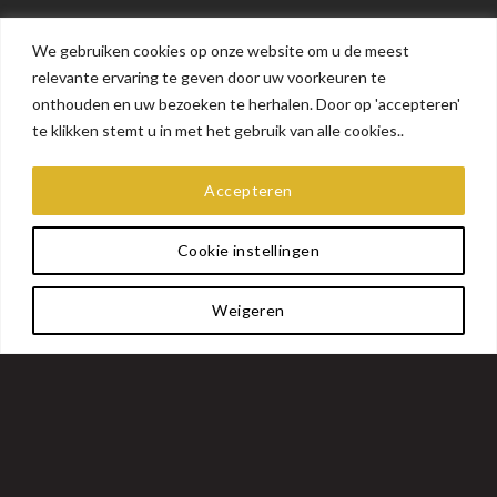
We gebruiken cookies op onze website om u de meest
relevante ervaring te geven door uw voorkeuren te
BEN JIJ BINNENKORT JARIG?
onthouden en uw bezoeken te herhalen. Door op 'accepteren'
te klikken stemt u in met het gebruik van alle cookies..
KOM JOUW
KINDERFEESTJE BIJ ONS
Accepteren
VIEREN!
Cookie instellingen
Van Glow in de dark schilderen, De krijgers van Japan tot lasergamen, van
Special Forces tot het lap van Lap van Leerdam!
Weigeren
We zijn druk bezig met nieuwe thema’s, hou de website goed in de gaten.
WELK FEESTJE KIES JIJ?