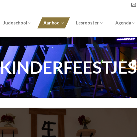
Judoschool
Aanbod
Lesrooster
Agenda
KINDERFEESTJES