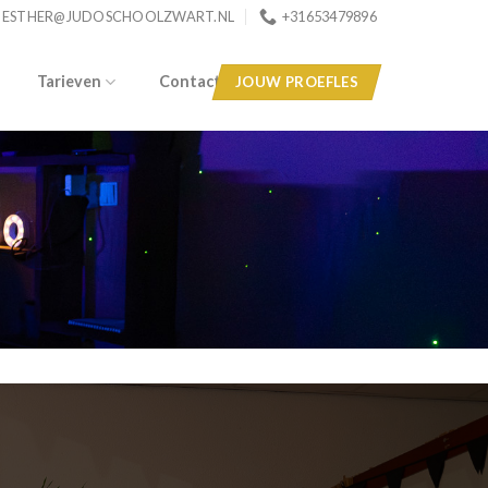
ESTHER@JUDOSCHOOLZWART.NL
+31653479896
Tarieven
Contact
JOUW PROEFLES